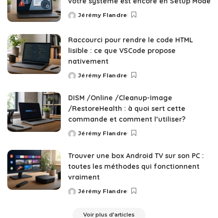
votre système est encore en Setup Mode
Jérémy Flandre
Posted
by
Raccourci pour rendre le code HTML
lisible : ce que VSCode propose
nativement
Jérémy Flandre
Posted
by
DISM /Online /Cleanup-Image
/RestoreHealth : à quoi sert cette
commande et comment l’utiliser?
Jérémy Flandre
Posted
by
Trouver une box Android TV sur son PC :
toutes les méthodes qui fonctionnent
vraiment
Jérémy Flandre
Posted
by
Voir plus d'articles