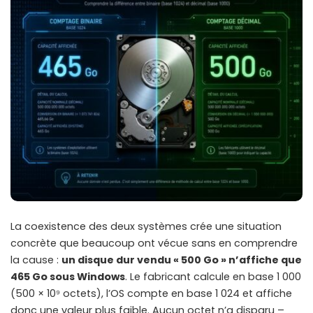
La coexistence des deux systèmes crée une situation
concrète que beaucoup ont vécue sans en comprendre
la cause :
un disque dur vendu « 500 Go » n’affiche que
465 Go sous Windows
. Le fabricant calcule en base 1 000
(500 × 10⁹ octets), l’OS compte en base 1 024 et affiche
donc une valeur plus faible. Aucun octet n’a disparu –