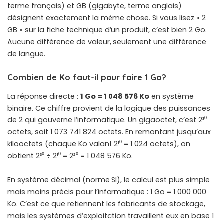
terme français) et GB (gigabyte, terme anglais)
désignent exactement la même chose. Si vous lisez « 2
GB » sur la fiche technique d’un produit, c’est bien 2 Go.
Aucune différence de valeur, seulement une différence
de langue.
Combien de Ko faut-il pour faire 1 Go?
La réponse directe :
1 Go = 1 048 576 Ko
en système
binaire. Ce chiffre provient de la logique des puissances
de 2 qui gouverne l’informatique. Un gigaoctet, c’est 2³⁰
octets, soit 1 073 741 824 octets. En remontant jusqu’aux
kilooctets (chaque Ko valant 2¹⁰ = 1 024 octets), on
obtient 2³⁰ ÷ 2¹⁰ = 2²⁰ = 1 048 576 Ko.
En système décimal (norme SI), le calcul est plus simple
mais moins précis pour l’informatique : 1 Go = 1 000 000
Ko. C’est ce que retiennent les fabricants de stockage,
mais les systèmes d’exploitation travaillent eux en base 1