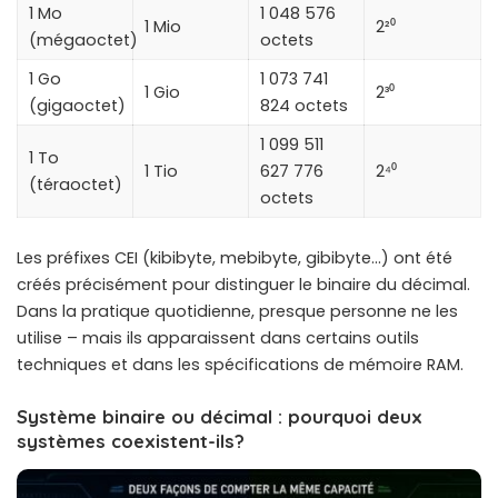
1 Mo
1 048 576
1 Mio
2²⁰
(mégaoctet)
octets
1 Go
1 073 741
1 Gio
2³⁰
(gigaoctet)
824 octets
1 099 511
1 To
1 Tio
627 776
2⁴⁰
(téraoctet)
octets
Les préfixes CEI (kibibyte, mebibyte, gibibyte…) ont été
créés précisément pour distinguer le binaire du décimal.
Dans la pratique quotidienne, presque personne ne les
utilise – mais ils apparaissent dans certains outils
techniques et dans les spécifications de mémoire RAM.
Système binaire ou décimal : pourquoi deux
systèmes coexistent-ils?