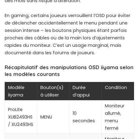
des mois sans risque d’altération.
En gaming, certains joueurs verrouillent l’OSD pour éviter
de déclencher accidentellement le menu pendant une
session intense – les boutons physiques étant parfois
proches des câbles ou de la main lors d’ajustements
rapides du moniteur. C’est un usage marginal, mais
documenté dans les forums de joueurs.
Récapitulatif des manipulations OSD iiyama selon
les modèles courants
Modèle
Bouton(s)
Durée
Condition
iiyama
à utiliser
d’appui
Moniteur
ProLite
10
allumé,
XUB2493HS
MENU
secondes
menu
/ XU2493HS
fermé