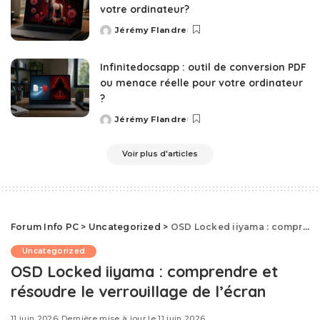
votre ordinateur?
Jérémy Flandre
Posted
by
Infinitedocsapp : outil de conversion PDF
ou menace réelle pour votre ordinateur
?
Jérémy Flandre
Posted
by
Voir plus d'articles
Forum Info PC
>
Uncategorized
>
OSD Locked iiyama : comprendre et résoudre le verrouillage de l’écran
Uncategorized
OSD Locked iiyama : comprendre et
résoudre le verrouillage de l’écran
11 juin 2026
Dernière mise à jour le 11 juin 2026