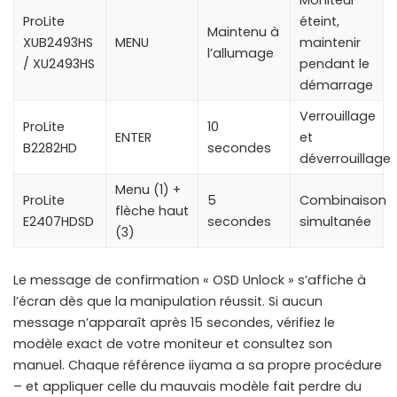
Moniteur
ProLite
éteint,
Maintenu à
XUB2493HS
MENU
maintenir
l’allumage
/ XU2493HS
pendant le
démarrage
Verrouillage
ProLite
10
ENTER
et
B2282HD
secondes
déverrouillage
Menu (1) +
ProLite
5
Combinaison
flèche haut
E2407HDSD
secondes
simultanée
(3)
Le message de confirmation « OSD Unlock » s’affiche à
l’écran dès que la manipulation réussit. Si aucun
message n’apparaît après 15 secondes, vérifiez le
modèle exact de votre moniteur et consultez son
manuel. Chaque référence iiyama a sa propre procédure
– et appliquer celle du mauvais modèle fait perdre du