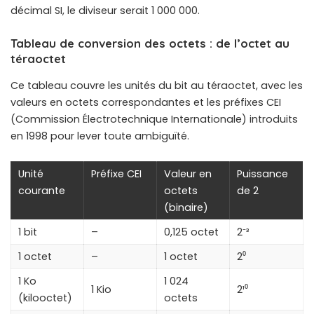
décimal SI, le diviseur serait 1 000 000.
Tableau de conversion des octets : de l’octet au
téraoctet
Ce tableau couvre les unités du bit au téraoctet, avec les
valeurs en octets correspondantes et les préfixes CEI
(Commission Électrotechnique Internationale) introduits
en 1998 pour lever toute ambiguïté.
Unité
Préfixe CEI
Valeur en
Puissance
courante
octets
de 2
(binaire)
1 bit
–
0,125 octet
2⁻³
1 octet
–
1 octet
2⁰
1 Ko
1 024
1 Kio
2¹⁰
(kilooctet)
octets