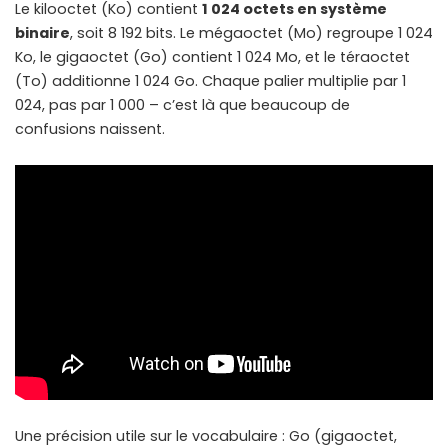
Le kilooctet (Ko) contient
1 024 octets en système
binaire
, soit 8 192 bits. Le mégaoctet (Mo) regroupe 1 024
Ko, le gigaoctet (Go) contient 1 024 Mo, et le téraoctet
(To) additionne 1 024 Go. Chaque palier multiplie par 1
024, pas par 1 000 – c’est là que beaucoup de
confusions naissent.
Une précision utile sur le vocabulaire : Go (gigaoctet,